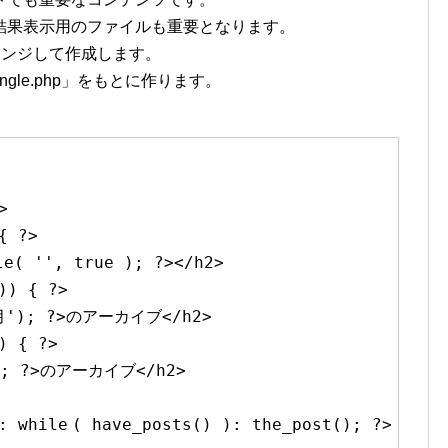
結果表示用のファイルも重要となります。
、アレンジして作成します。
ingle.php」をもとに作ります。
>
{ ?>
tle(
''
, true ); ?></h2>
)) { ?>
月'
); ?>のアーカイブ</h2>
) { ?>
); ?>のアーカイブ</h2>
):
while
( have_posts() ): the_post(); ?>