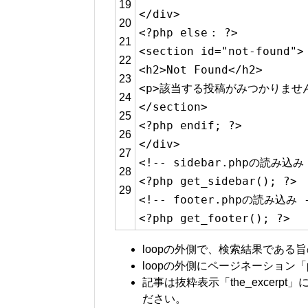
19
</div>
20
<?php
else
: ?>
21
<section id=
"not-found"
>
22
<h2>Not Found</h2>
23
<p>該当する投稿がみつかりません
24
</section>
25
<?php
endif
; ?>
26
</div>
27
<!-- sidebar.phpの読み込み
28
<?php get_sidebar(); ?>
29
<!-- footer.phpの読み込み 
<?php get_footer(); ?>
loopの外側で、検索結果である
loopの外側にページネーション「po
記事は抜粋表示「the_excerpt
ださい。