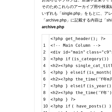
そのためこれらのアーカイブ用や検索
いずれも「single.php」をもとに
「archive.php」に記載する内容は「sh
archive.php
<?php get_header(); ?>
<!-- Main Column -->
1
<div id=
"main"
class
=
"c9"
2
<?php
if
(is_category()) 
3
<h2><?php single_cat_ti
4
<?php }
elseif
(is_month(
5
<h2><?php the_time(
'Y年m
6
<?php }
elseif
(is_year()
7
<h2><?php the_time(
'Y年'
8
<?php } ?>
9
<?php
if
( have_posts() 
10