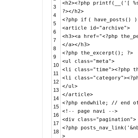
<h2><?php printf(__(
'[ 
3
?></h2>
4
<?php
if
( have_posts() 
5
<article id=
"archive"
>
6
<h3><a href=
"<?php the_p
7
</a></h3>
8
<?php the_excerpt(); ?>
9
<ul
class
=
"meta"
>
10
<li
class
=
"time"
><?php t
11
<li
class
=
"category"
><?p
12
</ul>
13
</article>
14
<?php
endwhile
;
// end o
15
<!-- page navi -->
16
<div
class
=
"pagination"
>
17
<?php posts_nav_link(
'&n
18
>