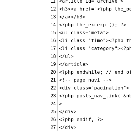
<article id=
"archive"
>
11
<h3><a href=
"<?php the_p
12
</a></h3>
13
<?php the_excerpt(); ?>
14
<ul
class
=
"meta"
>
15
<li
class
=
"time"
><?php t
16
<li
class
=
"category"
><?p
17
</ul>
18
</article>
19
<?php
endwhile
;
// end o
20
<!-- page navi -->
21
<div
class
=
"pagination"
>
22
<?php posts_nav_link(
'&n
23
>
24
</div>
25
<?php
endif
; ?>
26
</div>
27