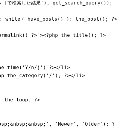
%s ]で検索した結果'
), get_search_query());
):
while
( have_posts() ): the_post(); ?>
ermalink() ?>"
><?php the_title(); ?>
he_time(
'Y/n/j'
) ?></li>
hp the_category(
'/'
); ?></li>
f the loop. ?>
bsp;&nbsp;&nbsp;'
,
'Newer'
,
'Older'
); ?