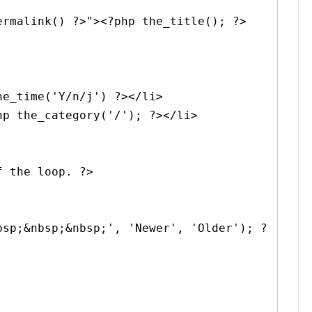
ermalink() ?>"
><?php the_title(); ?>
he_time(
'Y/n/j'
) ?></li>
hp the_category(
'/'
); ?></li>
f the loop. ?>
bsp;&nbsp;&nbsp;'
,
'Newer'
,
'Older'
); ?