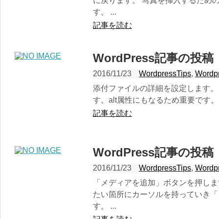
に戻ります。 写真を挿入するため
す。 ...
記事を読む
WordPress記事の投
2016/11/23
WordpressTips
,
Word
添付ファイルの詳細を設定します。
す。alt属性にもなるため重要です。 
記事を読む
WordPress記事の投
2016/11/23
WordpressTips
,
Word
「メディアを追加」ボタンを押しま
たい箇所にカーソルを持っていき「
す。 ...