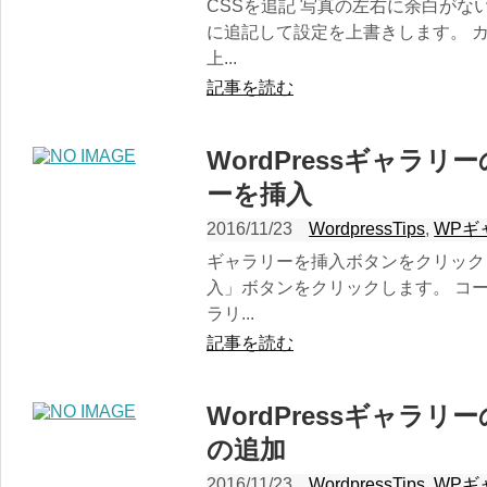
CSSを追記 写真の左右に余白がな
に追記して設定を上書きします。 
上...
記事を読む
WordPressギャラ
ーを挿入
2016/11/23
WordpressTips
,
WPギ
ギャラリーを挿入ボタンをクリック
入」ボタンをクリックします。 コ
ラリ...
記事を読む
WordPressギャラ
の追加
2016/11/23
WordpressTips
,
WPギ